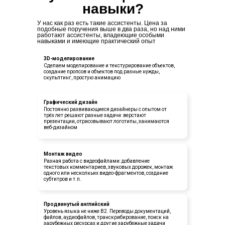
навыки?
У нас как раз есть такие ассистенты. Цена за
подобные поручения выше в два раза, но над ними
работают ассистенты, владеющие особыми
навыками и имеющие практический опыт
3D-моделирование
Сделаем моделирование и текстурирование объектов,
создание пропсов и объектов под разные нужды,
скульптинг, простую анимацию
Графический дизайн
Постоянно развивающиеся дизайнеры с опытом от
трёх лет решают разные задачи: верстают
презентации, отрисовывают логотипы, занимаются
веб-дизайном
Монтаж видео
Разная работа с видеофайлами: добавление
текстовых комментариев, звуковых дорожек, монтаж
одного или несколкьих видео-фрагментов, создание
субтитров и т.п.
Продвинутый английский
Уровень языка не ниже В2. Переводы документаций,
файлов, аудиофайлов, транскрибирование, поиск на
зарубежных ресурсах и другие зарубежные задачи