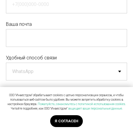
Ваша почта
Удобный способ связи
Я согласен(а) с
Политикой обработки персональных данных
и даю
согласие на обработку персональных данных
ООО "Инвестдом" обрабатывает cookies с целью персонализации сервисов, и чтобы
пользоваться веб-сайтом было удобнее. Вы можете запретить обработку сookies в
настройках браузера.
Пожалуйста, ознакомьтесь с политикой использования cookies.
Читайте подробнее, как ООО "Инвестдом"
защищает ваши персональные данные.
ОТПРАВИТЬ
Я СОГЛАСЕН