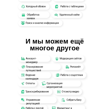
Холодный обзвон
Работа с таблицами
Обработка
Удаленный найм
заявок
Поиск и анализ информации
И мы можем ещё
многое другое
Аккаунт-
Модерация сайтов
менеджер
Планирование
Релокейт
путешествий
Ведение
Работа с соцсетями
календаря
Оплаты
Организация
мероприятий
Транскрибирование
Отсмотр видео
Управление
Собрать базу
репутацией
Работа с почтой
Маркетинг и