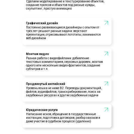
Сделаем моделирование и текстурирование объектов,
создание пропсов и объектов под разные нужды,
скульптинг, простую анимацию
Графический дизайн
Постоянно развивающиеся дизайнеры с опытом от
трёх лет решают разные задачи: верстают
презентации, отрисовывают логотипы, занимаются
веб-дизайном
Монтаж видео
Разная работа с видеофайлами: добавление
текстовых комментариев, звуковых дорожек, монтаж
одного или несколкьих видео-фрагментов, создание
субтитров и т.п.
Продвинутый английский
Уровень языка не ниже В2. Переводы документаций,
файлов, аудиофайлов, транскрибирование, поиск на
зарубежных ресурсах и другие зарубежные задачи
Юридические услуги
Написание исков, обращение в государственные
инстанции, подготовка договоров, разбор законов и
даже участие в судебном процессе (удаленно)