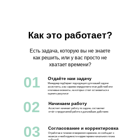
Как это работает?
Есть задача, которую вы не знаете
как решить, или у вас просто не
хватает времени?
01
Отдаёте нам задачу
Менеджер подбирает подходящего для вашей задачи
ассистента, а вы заранее определяете план действий или
ключевые моменты, на которых стоит остановиться и
оценить результат
02
Начинаем работу
Ассистент начинает работу по задаче, составляет
отчёт о проделанной работе и дальнейших действиях
03
Согласование и корректировка
Отработав в течении оговоренного времени, он сообщает о
нюансах и необходимости корректировки начального плана
действий