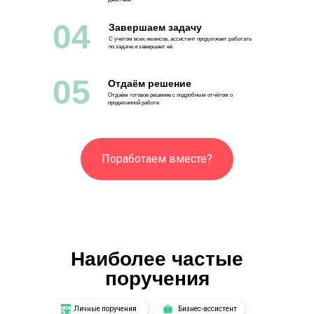
04
Завершаем задачу
С учетом всех нюансов, ассистент продолжает работать
по задаче и завершает её
05
Отдаём решение
Отдаём готовое решение с подробным отчётом о
проделанной работе
Поработаем вместе?
Наиболее частые
поручения
Личные поручения
Бизнес-ассистент