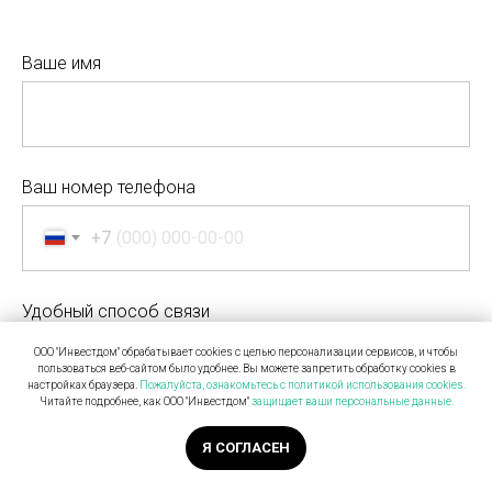
Ваше имя
Ваш номер телефона
+7
Удобный способ связи
ООО "Инвестдом" обрабатывает cookies с целью персонализации сервисов, и чтобы
пользоваться веб-сайтом было удобнее. Вы можете запретить обработку сookies в
настройках браузера.
Пожалуйста, ознакомьтесь с политикой использования cookies.
Читайте подробнее, как ООО "Инвестдом"
защищает ваши персональные данные.
Я согласен(а) с
Политикой обработки персональных данных
и даю
Я СОГЛАСЕН
согласие на обработку персональных данных