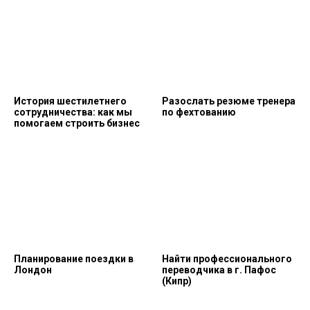
История шестилетнего
Разослать резюме тренера
сотрудничества: как мы
по фехтованию
помогаем строить бизнес
Планирование поездки в
Найти профессионального
Лондон
переводчика в г. Пафос
(Кипр)