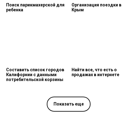
Поиск парикмахерской для
Организация поездки в
ребенка
Крым
Составить список городов
Найти все, что есть о
Калифорнии с данными
продажах в интернете
потребительской корзины
Показать еще