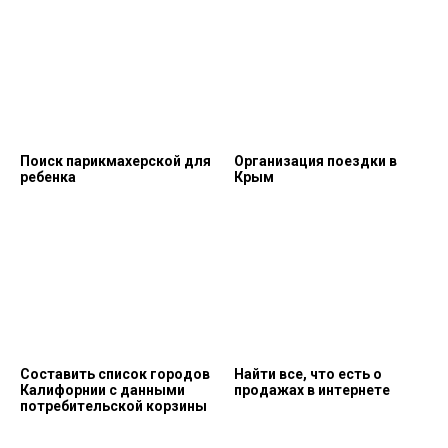
Поиск парикмахерской для
Организация поездки в
ребенка
Крым
Составить список городов
Найти все, что есть о
Калифорнии с данными
продажах в интернете
потребительской корзины