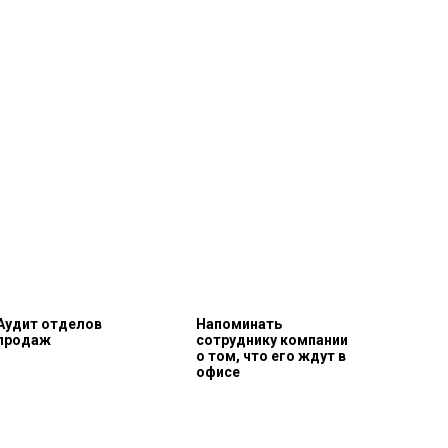
Аудит отделов
Напоминать
продаж
сотруднику компании
о том, что его ждут в
офисе