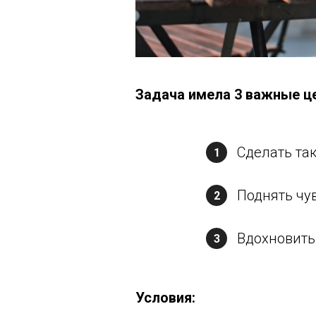
Задача имела 3 важные ц
Сделать та
1
Поднять чу
2
Вдохновить
3
Условия: