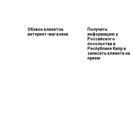
Обзвон клиенток
Получить
интернет-магазина
информацию у
Российского
посольства в
Республике Кипр и
записать клиента на
прием