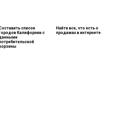
Составить список
Найти все, что есть о
городов Калифорнии с
продажах в интернете
данными
потребительской
корзины