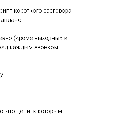
ипт короткого разговора.
гаплане.
евно (кроме выходных и
 над каждым звонком
у.
, что цели, к которым