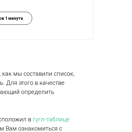
ов 1 минута
 как мы составили список,
. Для этого в качестве
огающий определить
асположил в
гугл-таблице
ем Вам ознакомиться с