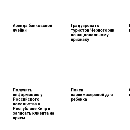
Аренда банковской
Градуировать
ячейки
туристов Черногории
по национальному
признаку
Получить
Поиск
информацию у
парикмахерской для
Российского
ребенка
посольства в
Республике Кипр и
записать клиента на
прием