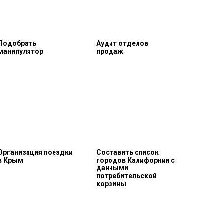
Подобрать
Аудит отделов
манипулятор
продаж
Организация поездки
Составить список
в Крым
городов Калифорнии с
данными
потребительской
корзины