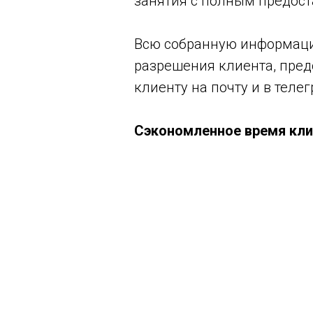
занятия с полным предост
Всю собранную информаци
разрешения клиента, пре
клиенту на почту и в телег
Сэкономленное время кли