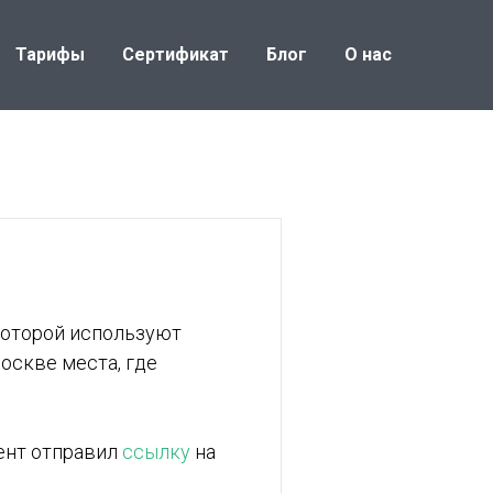
Тарифы
Сертификат
Блог
О нас
 которой используют
оскве места, где
ент отправил
ссылку
на