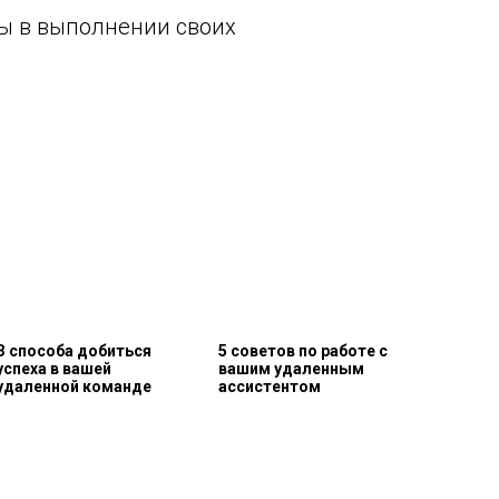
ны в выполнении своих
З способа добиться
5 советов по работе с
успеха в вашей
вашим удаленным
удаленной команде
ассистентом