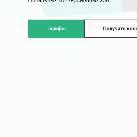
финальных конверсионных зон.
Тарифы
Получить кон