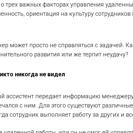
 о трех важных факторах управления удаленн
енность, ориентация на культуру сотрудников
р может просто не справляться с задачей. Ка
нительного развития или же терпит неудачу?
икто никогда не видел
ый ассистент передает информацию менеджеру,
ечался с ним. Для этого существуют различны
гда сотрудник выполняет работу за других и все
а удаленной работы, или он не смог ей управля