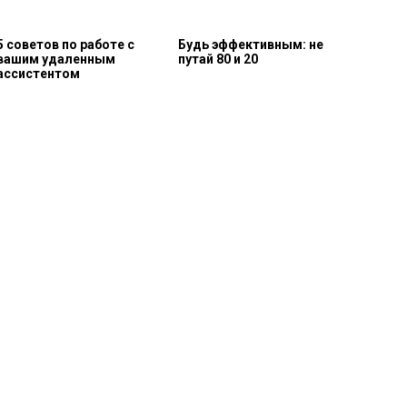
5 советов по работе с
Будь эффективным: не
вашим удаленным
путай 80 и 20
ассистентом