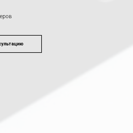
жеров
сультацию