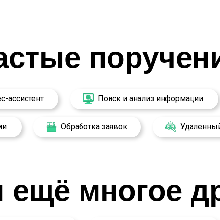
астые поручен
с-ассистент
Поиск и анализ информации
ми
Обработка заявок
Удаленны
 ещё многое д