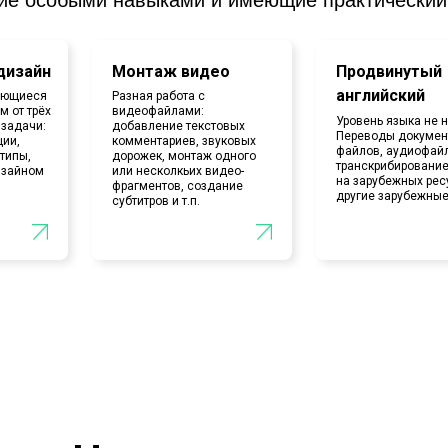
дизайн
Монтаж видео
Продвинутый
английский
ающиеся
Разная работа с
м от трёх
видеофайлами:
Уровень языка не 
 задачи:
добавление текстовых
Переводы докумен
ции,
комментариев, звуковых
файлов, аудиофай
типы,
дорожек, монтаж одного
транскрибирование
изайном
или несколкьих видео-
на зарубежных рес
фрагментов, создание
другие зарубежные
субтитров и т.п.