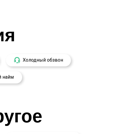
ия
Холодный обзвон
й найм
ругое