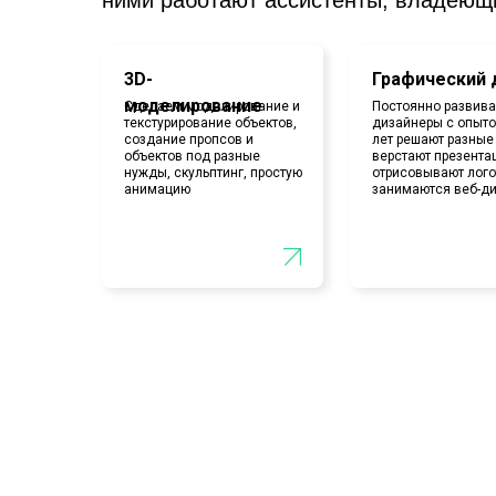
3D-
Графический 
моделирование
Сделаем моделирование и
Постоянно развив
текстурирование объектов,
дизайнеры с опыто
создание пропсов и
лет решают разные
объектов под разные
верстают презента
нужды, скульптинг, простую
отрисовывают лого
анимацию
занимаются веб-д