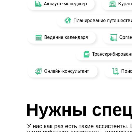
Аккаунт-менеджер
Курат
Планирование путешеств
Ведение календаря
Орга
Транскрибирован
Онлайн-консультант
Поис
Нужны спе
У нас как раз есть такие ассистенты
ними работают ассистенты, владеющ