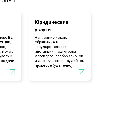
Юридические
услуги
ниже В2.
Написание исков,
таций,
обращение в
лов,
государственные
, поиск
инстанции, подготовка
урсах и
договоров, разбор законов
 задачи
и даже участие в судебном
процессе (удаленно)